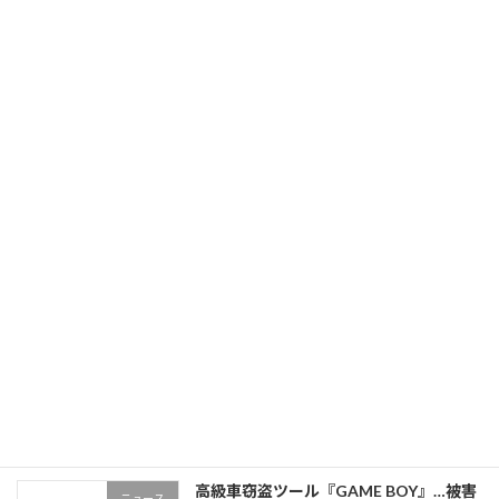
【独自】[盗難]被害急増!! [新型CANイン
ニュース
ベーダー]出現! ボディに穴を開けて
[CAN]に接続!?
2025年4月9日
年末年始の休業について
ニュース
2024年12月30日
「お前の車の鍵を出せ。」強盗未遂事件
ニュース
の発生
2024年10月16日
高級車窃盗ツール『GAME BOY』…被害
ニュース